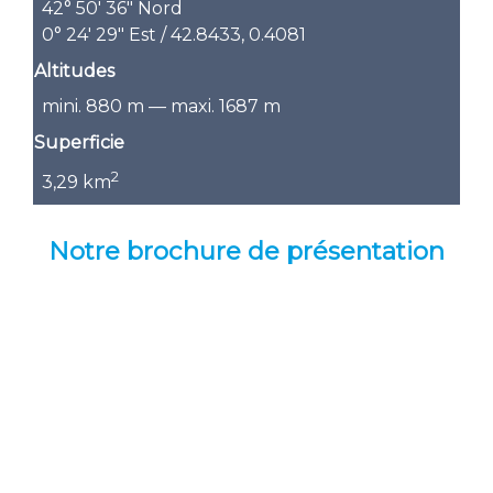
42° 50′ 36″ Nord
0° 24′ 29″ Est
/
42.8433
,
0.4081
Altitudes
mini. 880 m — maxi. 1687 m
Superficie
2
3,29 km
Notre brochure de présentation