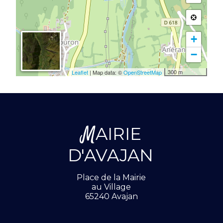
+
−
300 m
Leaflet
| Map data: ©
OpenStreetMap
M
AIRIE
D'AVAJAN
Place de la Mairie
au Village
65240 Avajan