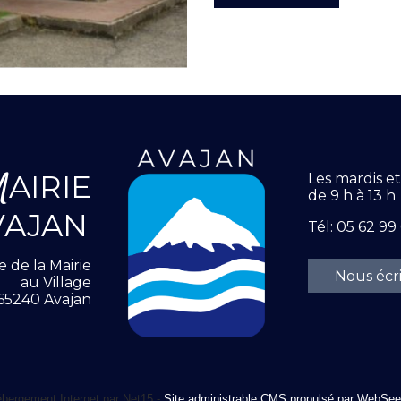
M
AIRIE
Les mardis e
de 9 h à 13 h
VAJAN
Tél: 05 62 99
e de la Mairie
Nous écr
au Village
65240 Avajan
bergement Internet par Net15 -
Site administrable CMS propulsé par WebSee