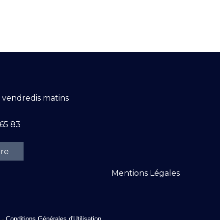
t vendredis matins
 65 83
ire
Mentions Légales
-
Conditions Générales d'Utilisation