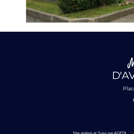
D'A
Plac
Site réalisé et Suivi par AGEDI
- Hé