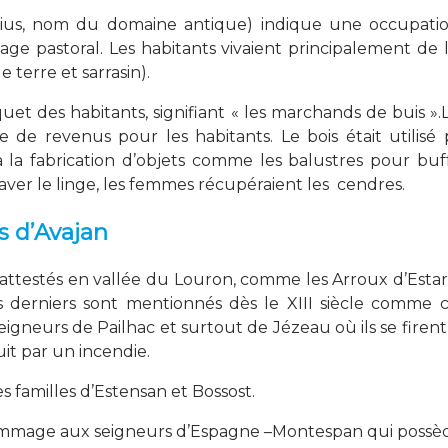
eius, nom du domaine antique) indique une occupati
age pastoral. Les habitants vivaient principalement de 
 terre et sarrasin).
iquet des habitants, signifiant « les marchands de buis 
e de revenus pour les habitants. Le bois était utili
à la fabrication d’objets comme les balustres pour buffe
laver le linge, les femmes récupéraient les cendres.
s d’Avajan
 attestés en vallée du Louron, comme les Arroux d’Estar
s derniers sont mentionnés dès le XIII siècle comme c
-seigneurs de Pailhac et surtout de Jézeau où ils se firen
ruit par un incendie.
s familles d’Estensan et Bossost.
hommage aux seigneurs d’Espagne –Montespan qui possè