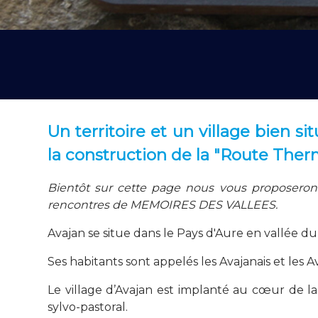
Un territoire et un village bien s
la construction de la "Route The
Bientôt sur cette page nous vous proposerons 
rencontres de MEMOIRES DES VALLEES.
Avajan se situe dans le Pays d'Aure en vallée d
Ses habitants sont appelés les Avajanais et les A
Le village d’Avajan est implanté au cœur de la
sylvo-pastoral.