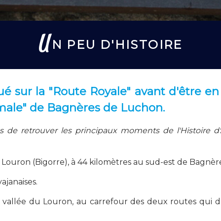
U
N PEU D'HISTOIRE
itué sur la "Route Royale" avant d'être en
rmale" de Bagnères de Luchon.
de retrouver les principaux moments de l'Histoire d'
u Louron (Bigorre), à 44 kilomètres au sud-est de Bagnèr
vajanaises.
 vallée du Louron, au carrefour des deux routes qui de