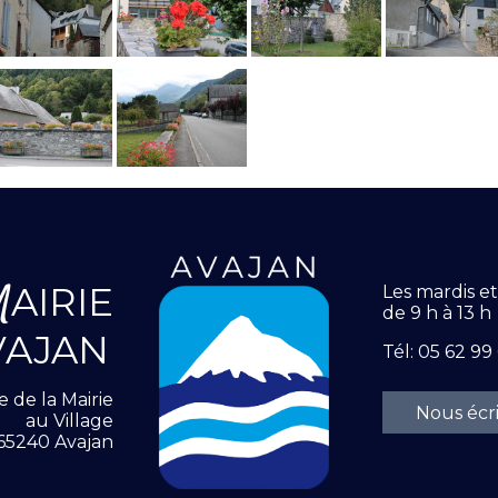
M
AIRIE
Les mardis e
de 9 h à 13 h
VAJAN
Tél: 05 62 99
e de la Mairie
Nous écr
au Village
65240 Avajan