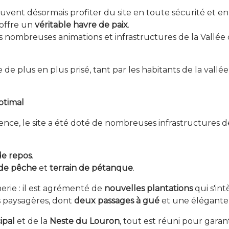
vent désormais profiter du site en toute sécurité et en 
n offre un
véritable havre de paix
.
 des nombreuses animations et infrastructures de la Vallé
e de plus en plus prisé, tant par les habitants de la vall
ptimal
ience, le site a été doté de nombreuses infrastructures de 
de repos
.
de pêche
et
terrain de pétanque
.
nerie : il est agrémenté de
nouvelles plantations
qui s'in
s paysagères, dont
deux passages à gué
et une élégant
ipal
et de la
Neste du Louron
, tout est réuni pour garan