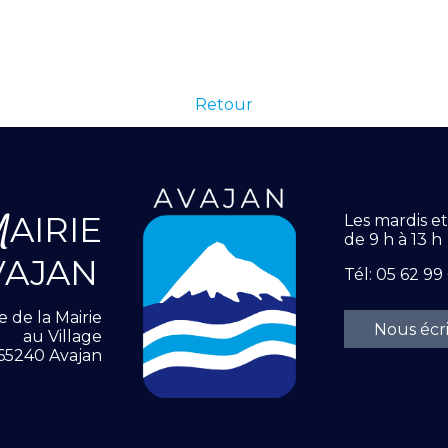
Retour
M
AIRIE
Les mardis e
de 9 h à 13 h
VAJAN
Tél: 05 62 99
e de la Mairie
Nous écr
au Village
65240 Avajan