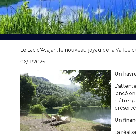
Le Lac d'Avajan, le nouveau joyau de la Vallée d
06/11/2025
Un havre
L'attent
lancé en
n'être q
préservée
Un fina
La réali